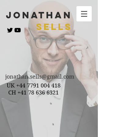
Jonathan
SELLS
jonathan.sells@gmail.com
UK
+44 7791 004 418
CH
+41 78 636 6321